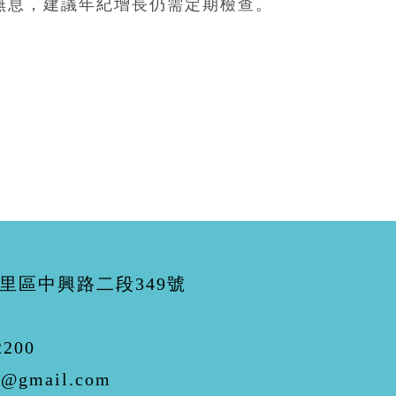
無息，建議年紀增長仍需定期檢查。
里區中興路二段349號
2200
i@gmail.com