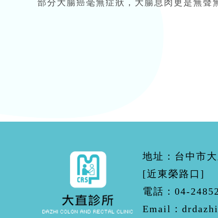
部分大腸癌毫無症狀，大腸息肉更是無聲
地址：台中市大
[近東榮路口]
電話：
04-2485
Email：
drdazh