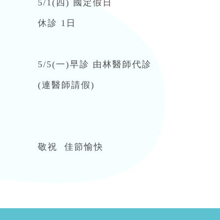
5/1(四) 國定假日
休診 1日
5/5(一)早診 由林醫師代診
(連醫師請假)
敬祝 佳節愉快